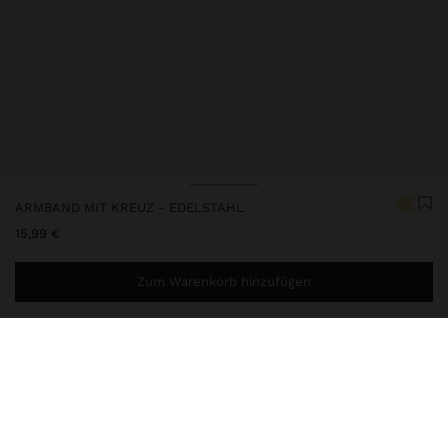
ARMBAND MIT KREUZ - EDELSTAHL
15,99 €
Zum Warenkorb hinzufügen
Sie benötigen noch
44,99 €
für eine kostenlose Lieferung
nach Hause
248387
|
golden