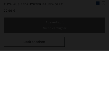
TUCH AUS BEDRUCKTER BAUMWOLLE
22,99 €
Ausverkauft
Nicht verfügbar
Look ansehen
Sie benötigen noch
44,99 €
für eine kostenlose Lieferung
nach Hause
246782
|
blau
Tuch mit bedrucktem Blattmuster in kontrastierender Farbe.
Hergestellt aus leichtem und fließendem Baumwollstoff. Verziert
mit dekorativen Quasten und Perlendetails an den Enden, die
dem Modell eine handwerkliche Note verleihen. Vielseitig und
elegant, perfekt zur Ergänzung von Sommeroutfits.