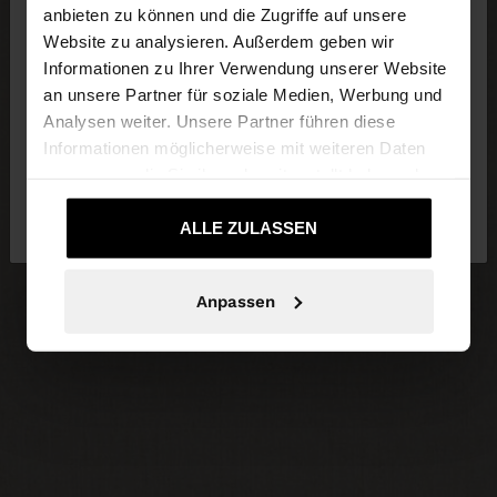
anbieten zu können und die Zugriffe auf unsere
Website zu analysieren. Außerdem geben wir
Sie greifen von Austria auf die Website zu.
Informationen zu Ihrer Verwendung unserer Website
Möchten Sie unsere United States Website
an unsere Partner für soziale Medien, Werbung und
durchsuchen?
Analysen weiter. Unsere Partner führen diese
Informationen möglicherweise mit weiteren Daten
zusammen, die Sie ihnen bereitgestellt haben oder
Nein, bleiben Sie
Ja, bringen Sie mich zu
die sie im Rahmen Ihrer Nutzung der Dienste
bei Austria
United States
gesammelt haben.
ALLE ZULASSEN
Anpassen