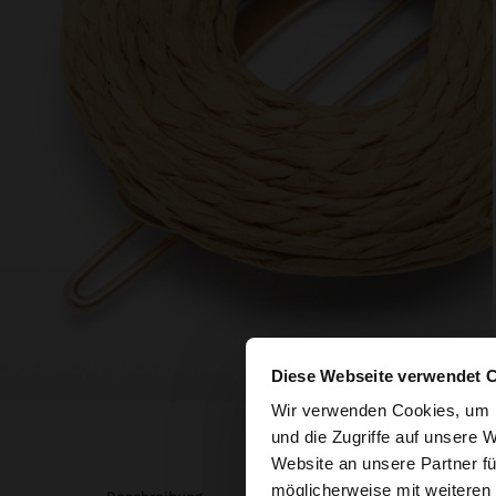
Diese Webseite verwendet 
hallo
Wir verwenden Cookies, um I
und die Zugriffe auf unsere 
Website an unsere Partner fü
Sie greifen von Aust
möglicherweise mit weiteren
durchsuchen?