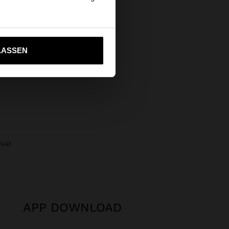
Sichere Zahlung
Hilfe
ich zu United States
LASSEN
fekt
APP DOWNLOAD