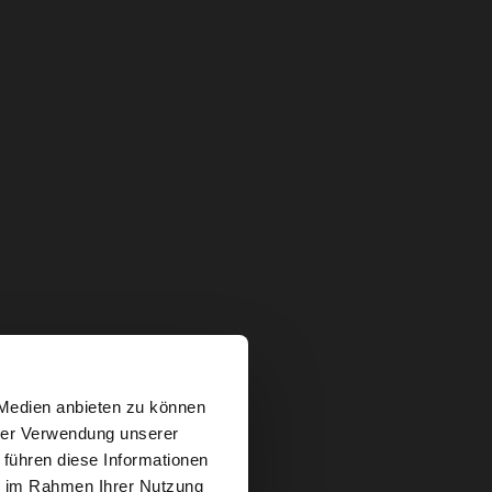
×
 Medien anbieten zu können
hrer Verwendung unserer
 führen diese Informationen
 Website
ie im Rahmen Ihrer Nutzung