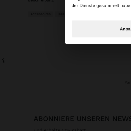
beschreibung
der Dienste gesammelt habe
Accessoires
Haarschmuck
Spangen
Anpa
Pa
ABONNIERE UNSEREN NEW
und erhalte 10% rabatt