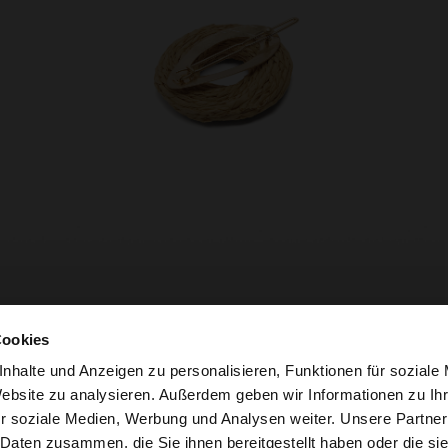
Cookies
nhalte und Anzeigen zu personalisieren, Funktionen für soziale
Website zu analysieren. Außerdem geben wir Informationen zu I
r soziale Medien, Werbung und Analysen weiter. Unsere Partner
ria auf die Website zu. Möchten Sie unsere United States
 Daten zusammen, die Sie ihnen bereitgestellt haben oder die s