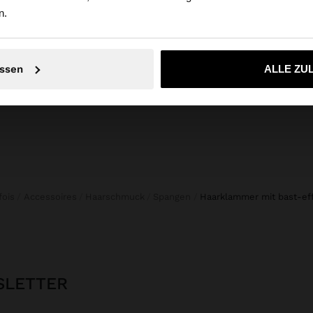
zusammensetzung, pflege &
n.
herkunft
Empfehlung: 100% Zink
Nein, bleiben Sie bei Austria
Ja, bringen Sie m
ssen
ALLE ZU
rfois
Accessoires
Haarschmuck
Spangen
haarklammer mit bast-ef
SLETTER