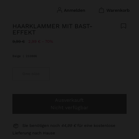
anmelden
warenkorb
HAARKLAMMER MIT BAST-
EFFEKT
Preis reduziert ab
bis
9,99 €
2,99 €
70%
Beige
|
233886
One size
Ausverkauft
Nicht verfügbar
Sie benötigen noch
44,99 €
für eine kostenlose
Lieferung nach Hause