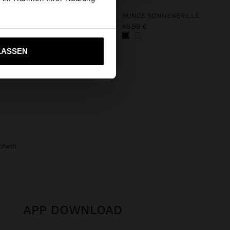
xclusive
RUNDE SONNENBRILLE
DEKORATIVES BAND MIT MUSCHELN FÜR SCHUHE
49,99 €
€
ich zu United States
LASSEN
cheln
APP DOWNLOAD