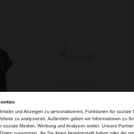
Cookies
nhalte und Anzeigen zu personalisieren, Funktionen für soziale
Website zu analysieren. Außerdem geben wir Informationen zu I
r soziale Medien, Werbung und Analysen weiter. Unsere Partner
ria auf die Website zu. Möchten Sie unsere United States
+
 Daten zusammen, die Sie ihnen bereitgestellt haben oder die s