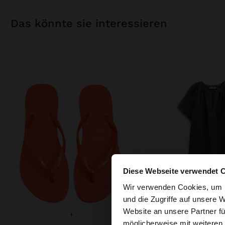
das könnte sie interessieren
Diese Webseite verwendet 
hallo
Wir verwenden Cookies, um I
und die Zugriffe auf unsere 
Website an unsere Partner fü
Sie greifen von Aust
+
+
möglicherweise mit weiteren