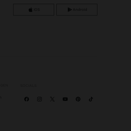
iOS
Android
OGEN
SOCIALS
n