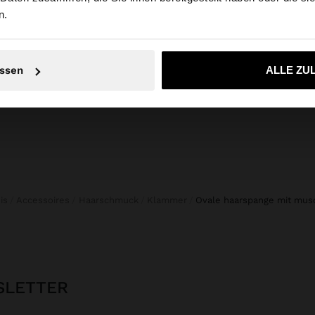
n.
0% BAUMWOLLE
CROPPED-HOSE IM BOMBACHA-STIL
Online E
45,99 €
19,99 €
57%
15,99 
Nein, bleiben Sie bei Austria
Ja, bringen Sie m
ssen
ALLE ZU
ois
Accessoires
Haarschmuck
Klammer
ovale haarspange mit mus
SLETTER