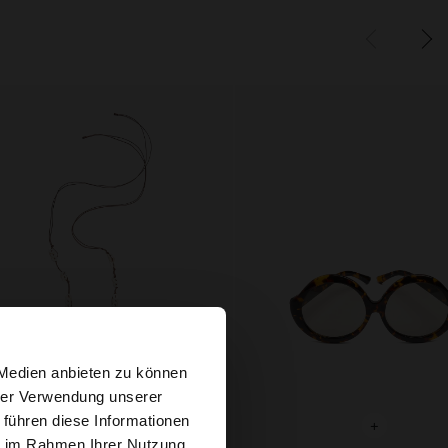
×
 Medien anbieten zu können
hrer Verwendung unserer
 führen diese Informationen
 Website
+
+
ie im Rahmen Ihrer Nutzung