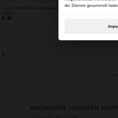
durchsuchen?
der Dienste gesammelt habe
FLACHE SANDALEN AUS HAVAIANAS
GLATTES KLEID AUS 10
29,99 €
32,99 €
Anpa
Parf
ABONNIERE UNSEREN NEW