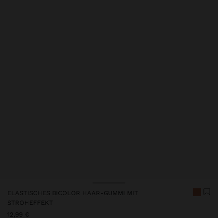
Preis reduziert ab
bis
ELASTISCHES BICOLOR HAAR-GUMMI MIT
STROHEFFEKT
12,99 €