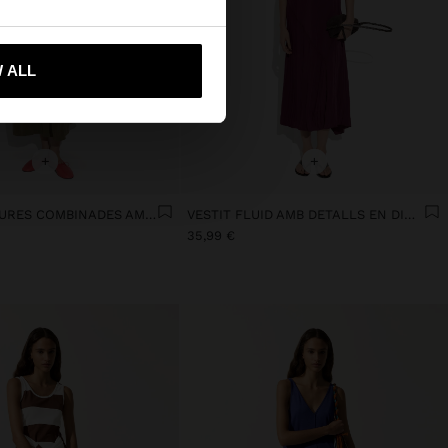
ta'm a United States
 ALL
+
+
VESTIT TEXTURES COMBINADES AMB BUTXAQUES
VESTIT FLUID AMB DETALLS EN DIAGONAL
35,99 €