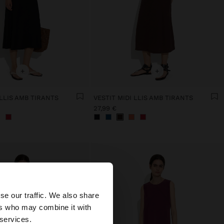
+
+
 LLIS AMB TIRANTS
VESTIT MIDI LLIS AMB TIRANTS
27,99 €
×
se our traffic. We also share
ers who may combine it with
ates?
 services.