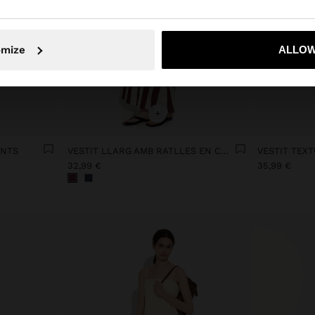
No, vull quedar-me a Spain
Sí, por
omize
ALLOW
+
ANTS
VESTIT LLARG AMB RATLLES EN CONTRAST
32,99 €
35,99 €