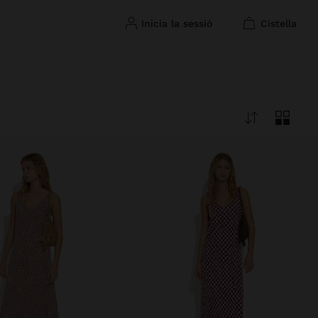
inicia la sessió
cistella