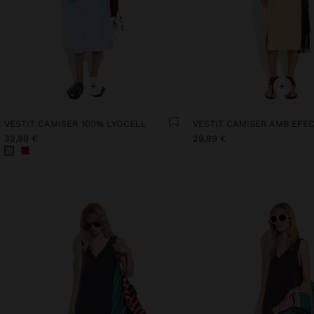
+
+
VESTIT CAMISER 100% LYOCELL
32,99 €
29,99 €