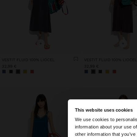
+
+
VESTIT FLUID 100% LIOCEL
VESTIT FLUID 100% LIOCE
32,99 €
32,99 €
This website uses cookies
hola
We use cookies to personalis
information about your use of
Estàs accedint al ll
other information that you’ve