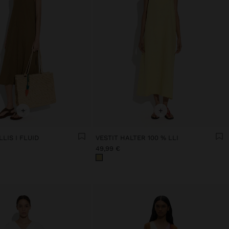
+
+
LLIS I FLUID
VESTIT HALTER 100 % LLI
49,99 €