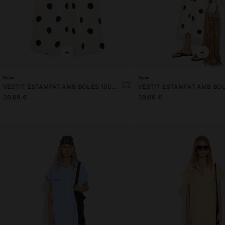
+
+
New
New
VESTIT ESTAMPAT AMB BOLES 100% COTÓ
39,99 €
39,99 €