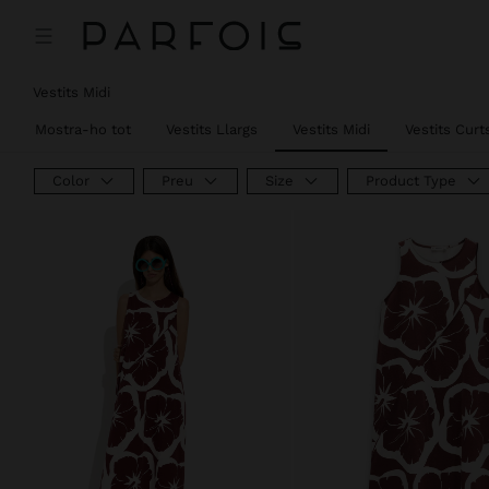
Preu rebaixat de
a
Vestits Midi
Mostra-ho tot
Vestits Llargs
Vestits Midi
Vestits Curt
Color
Preu
Size
Product Type