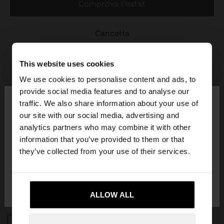
comprova l'estat
cancel·la
This website uses cookies
We use cookies to personalise content and ads, to
×
provide social media features and to analyse our
hola
traffic. We also share information about your use of
JOIN OUR NEWSLETTER
our site with our social media, advertising and
Estàs accedint al lloc des de Spain. Vols anar al
analytics partners who may combine it with other
and get 10% off
nostre lloc web de United States?
information that you’ve provided to them or that
they’ve collected from your use of their services.
No, vull quedar-me a
Sí, porta'm a United
Spain
States
ALLOW ALL
APP DOWNLOAD