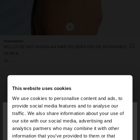
+
Personalized
RELLOTGE RECTANGULAR AMB POLSERA D’ACER INOXIDABLE
35,99 €
+1
This website uses cookies
We use cookies to personalise content and ads, to
×
provide social media features and to analyse our
hola
traffic. We also share information about your use of
our site with our social media, advertising and
Estàs accedint al lloc des de Spain. Vols anar al
analytics partners who may combine it with other
nostre lloc web de United States?
information that you’ve provided to them or that