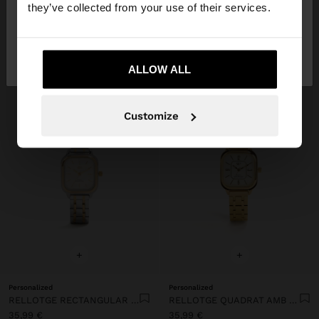
they’ve collected from your use of their services.
No, vull quedar-me a
Sí, porta'm a United
Spain
States
ALLOW ALL
Customize
+
+
Personalized
Personalized
RELLOTGE RECTANGULAR BICOLOR AMB POLSERA D'ACER INOXIDABLE
RELLOTGE QUADRAT AMB BRAÇALET D’ACER INOXIDABLE
35,99 €
35,99 €