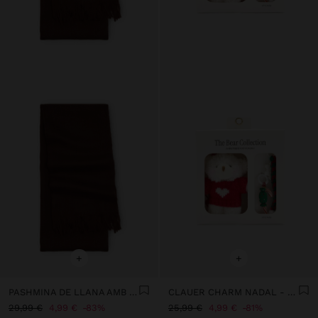
+
+
PASHMINA DE LLANA AMB SERRELLS
CLAUER CHARM NADAL - THE BEAR COLLECTION
29,99 €
4,99 €
83%
25,99 €
4,99 €
81%