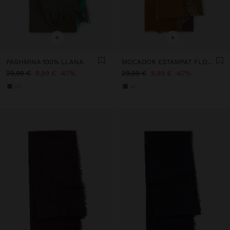
+
+
PASHMINA 100% LLANA
MOCADOR ESTAMPAT FLORAL DE LLANA
29,99 €
9,99 €
67%
29,99 €
9,99 €
67%
+2
+1