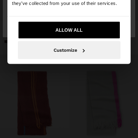
they’ve collected from your use of their services.
+
+
No, vull quedar-me a
Sí, porta'm a United
Spain
States
MOCADOR ESTAMPAT DE LLANA I COTÓ
PENJOLL DE CLAUER D'ÓS
ALLOW ALL
19,99 €
4,99 €
75%
23,99 €
4,99 €
79%
+2
Customize