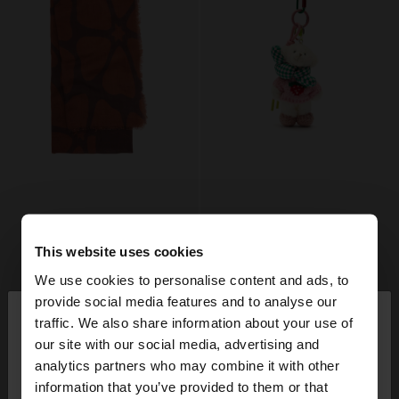
This website uses cookies
We use cookies to personalise content and ads, to
×
provide social media features and to analyse our
hola
traffic. We also share information about your use of
our site with our social media, advertising and
Estàs accedint al lloc des de Spain. Vols anar al
analytics partners who may combine it with other
nostre lloc web de United States?
information that you’ve provided to them or that