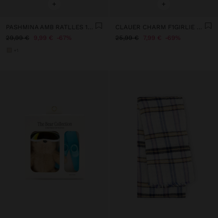
+
+
PASHMINA AMB RATLLES 100% LLANA
CLAUER CHARM F1GIRLIE - THE BEAR COLLECTION
29,99 €
9,99 €
67%
25,99 €
7,99 €
69%
+1