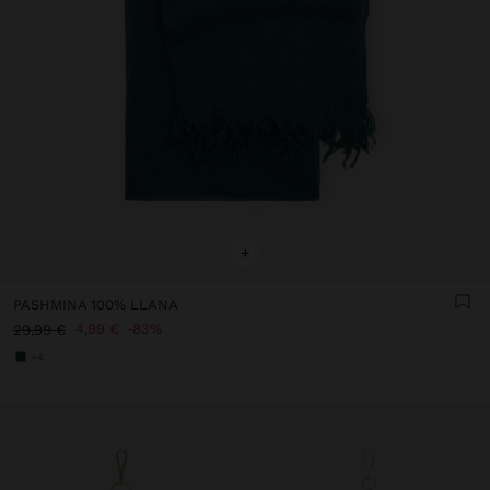
+
PASHMINA 100% LLANA
4,99 €
83%
29,99 €
+4