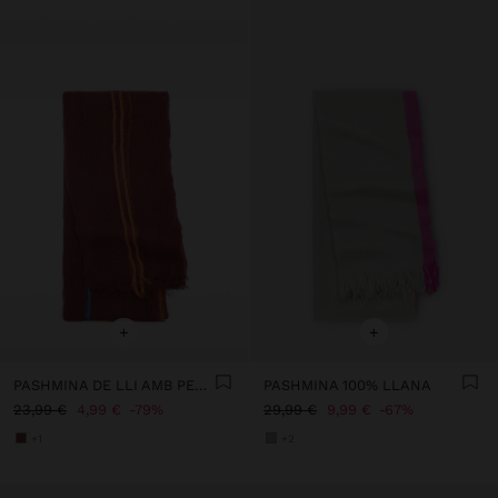
+
+
PASHMINA DE LLI AMB PESPUNTS
PASHMINA 100% LLANA
23,99 €
4,99 €
79%
29,99 €
9,99 €
67%
+1
+2