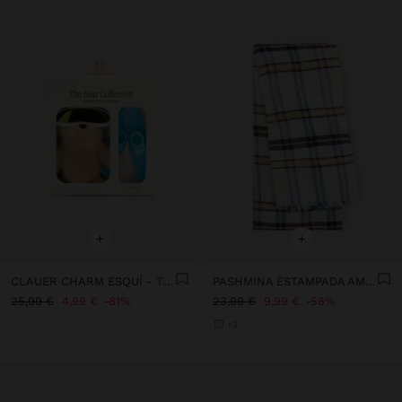
+
+
CLAUER CHARM ESQUÍ - THE BEAR COLLECTION
PASHMINA ESTAMPADA AMB BARREJA DE LLANA
25,99 €
4,99 €
81%
23,99 €
9,99 €
58%
+2