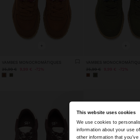
+
+
VAMBES MONOCROMÀTIQUES
VAMBES MONOCROMÀTIQU
35,99 €
9,99 €
72%
35,99 €
9,99 €
72%
This website uses cookies
hola
We use cookies to personalis
information about your use of
Estàs accedint al ll
other information that you’ve