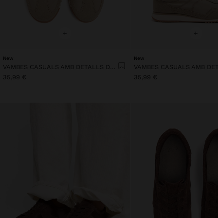
+
+
New
New
VAMBES CASUALS AMB DETALLS DE PELL
35,99 €
35,99 €