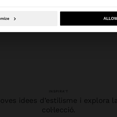
No, vull quedar-me a Spain
Sí, por
omize
ALLOW
INSPIRA'T
oves idees d’estilisme i explora l
col·lecció.