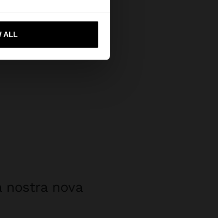
ta'm a United States
 ALL
a nostra nova