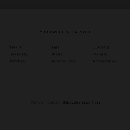
YOU MAY BE INTERESTED
New In
Bags
Clothing
Jewellery
Shoes
Wallets
Watches
Personalized
Accessories
Parfois
Calçat
sabatilles esportives