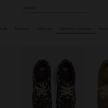
CERCA
ó alt
Ballarines
Calçat pla
Sabatilles esportives
Botes 