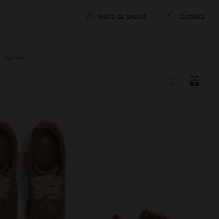
inicia la sessió
cistella
i botins