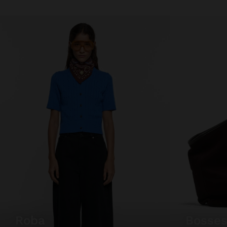
roba
bosse