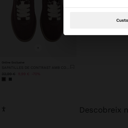
Cust
+
Online Exclusive
SAPATILLES DE CONTRAST AMB CORDONS DOBLES
32,99 €
9,99 €
70%
Descobreix n