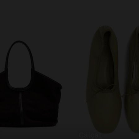
s
calçat