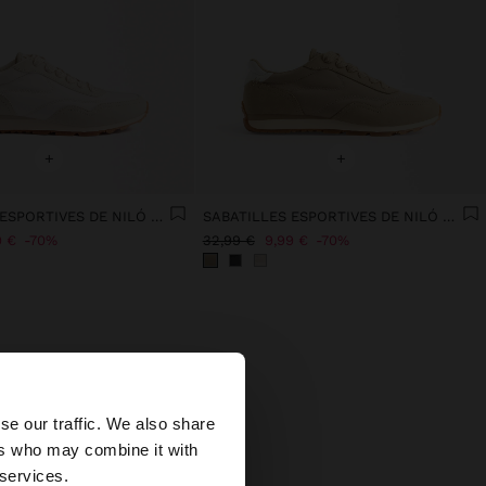
+
+
SABATILLES ESPORTIVES DE NILÓ COMBINADES
SABATILLES ESPORTIVES DE NILÓ COMBINADES
9 €
70%
32,99 €
9,99 €
70%
×
se our traffic. We also share
ers who may combine it with
ates?
 services.