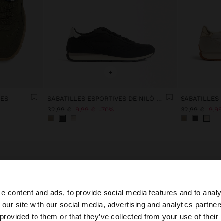
+
ES
SABATILLES ESPORTIVES DE NILÓ COMBINADES
32,99 €
9,99 €
70%
32,99 €
9,9
e content and ads, to provide social media features and to analy
 our site with our social media, advertising and analytics partn
oc des de Spain. Vols anar al nostre lloc web de United St
 provided to them or that they’ve collected from your use of their