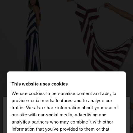
This website uses cookies
We use cookies to personalise content and ads, to
×
provide social media features and to analyse our
hola
traffic. We also share information about your use of
our site with our social media, advertising and
Estàs accedint al lloc des de Spain. Vols anar al
analytics partners who may combine it with other
nostre lloc web de United States?
information that you’ve provided to them or that