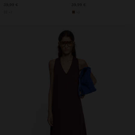
39,99 €
39,99 €
+2
+2