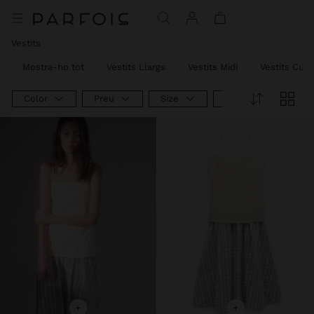
Vestits
Mostra-ho tot
Vestits Llargs
Vestits Midi
Vestits Curt
Color
Preu
Size
Product Type
+
+