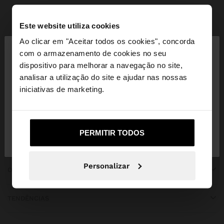
Parfois
bridal collection
Este website utiliza cookies
×
Ao clicar em "Aceitar todos os cookies", concorda
olá
com o armazenamento de cookies no seu
dispositivo para melhorar a navegação no site,
Está a aceder ao site a partir de Angola. Deseja
analisar a utilização do site e ajudar nas nossas
SUBSCREVA A NOSSA NEWSLETTER
navegar no nosso site United States?
iniciativas de marketing.
e ganhe 10% de desconto
Não, Fique em
Sim, leve-me a United
PERMITIR TODOS
Angola
States
Personalizar
OBTER AJUDA
TENDÊNCIAS