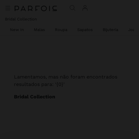
Bridal Collection
New In
Malas
Roupa
Sapatos
Bijuteria
Joalh
Lamentamos, mas não foram encontrados
resultados para: ‘{0}’
Bridal Collection