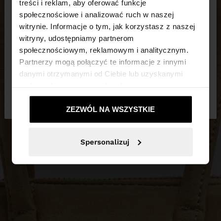
×
treści i reklam, aby oferować funkcje
witaj
społecznościowe i analizować ruch w naszej
witrynie. Informacje o tym, jak korzystasz z naszej
witryny, udostępniamy partnerom
Odwiedzasz stronę z Polska. Czy chcesz
społecznościowym, reklamowym i analitycznym.
przeglądać naszą stronę United States?
Partnerzy mogą połączyć te informacje z innymi
danymi otrzymanymi od Ciebie lub uzyskanymi
podczas korzystania z ich usług.
Nie, zostań w
Tak, zabierz mnie do
Polska
United States
ZEZWÓL NA WSZYSTKIE
Spersonalizuj