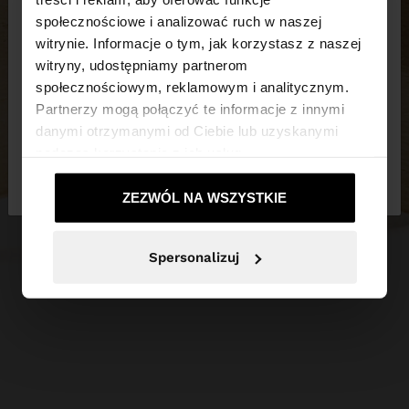
×
witaj
społecznościowe i analizować ruch w naszej
witrynie. Informacje o tym, jak korzystasz z naszej
witryny, udostępniamy partnerom
Odwiedzasz stronę z Polska. Czy chcesz
społecznościowym, reklamowym i analitycznym.
przeglądać naszą stronę United States?
Partnerzy mogą połączyć te informacje z innymi
danymi otrzymanymi od Ciebie lub uzyskanymi
podczas korzystania z ich usług.
Nie, zostań w
Tak, zabierz mnie do
Polska
United States
ZEZWÓL NA WSZYSTKIE
Spersonalizuj