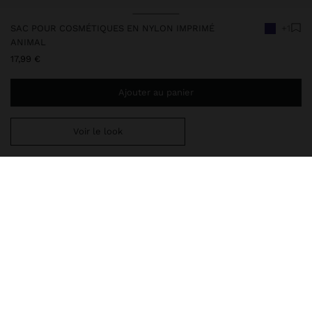
SAC POUR COSMÉTIQUES EN NYLON IMPRIMÉ
+1
ANIMAL
17,99 €
Ajouter au panier
Voir le look
Ajoutez
39,99 €
au panier et obtenez la livraison gratuite
248789
|
bleu
Sac cosmétique en nylon à rayures. Taille moyenne. Doublure
intérieure de couleur contrastante. Fermeture éclair avec détail
de lanière sur le curseur.
Valises
Nécessaire