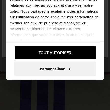
×
bonjour
relatives aux médias sociaux et d'analyser notre
trafic. Nous partageons également des informations
sur l'utilisation de notre site avec nos partenaires de
Vous accédez au site depuis Luxembourg. Voulez-
médias sociaux, de publicité et d'analyse, qui
vous parcourir notre site au United States?
peuvent combiner celles-ci avec d'autres
informations que vous leur avez fournies ou qu'ils
ont collectées lors de votre utilisation de leurs
Non, je souhaite rester
Oui, dirigez-moi
services.
sur Luxembourg
vers United States
TOUT AUTORISER
Personnaliser