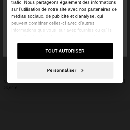
trafic. Nous partageons également des informations
sur l'utilisation de notre site avec nos partenaires de
Vous accédez au site depuis Luxembourg. Voulez-
médias sociaux, de publicité et d'analyse, qui
vous parcourir notre site au United States?
peuvent combiner celles-ci avec d'autres
informations que vous leur avez fournies ou qu'ils
ont collectées lors de votre utilisation de leurs
Non, je souhaite rester
Oui, dirigez-moi
services.
sur Luxembourg
vers United States
TOUT AUTORISER
+
Personnaliser
SAC POUR TÉLÉPHONE TRESSÉ
25,99 €