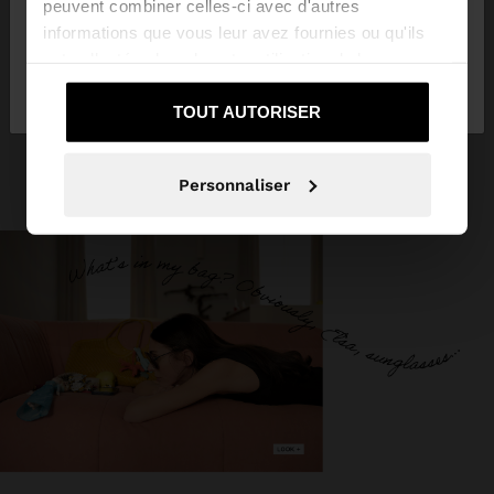
peuvent combiner celles-ci avec d'autres
informations que vous leur avez fournies ou qu'ils
ont collectées lors de votre utilisation de leurs
Non, je souhaite rester
Oui, dirigez-moi
services.
sur Luxembourg
vers United States
TOUT AUTORISER
Personnaliser