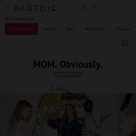
Fête des Mères
PETITS PRIX
New In
Sacs
Vêtements
Chaussure