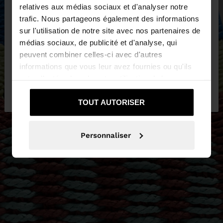
×
bonjour
relatives aux médias sociaux et d'analyser notre
trafic. Nous partageons également des informations
sur l'utilisation de notre site avec nos partenaires de
Vous accédez au site depuis Luxembourg. Voulez-
médias sociaux, de publicité et d'analyse, qui
vous parcourir notre site au United States?
peuvent combiner celles-ci avec d'autres
informations que vous leur avez fournies ou qu'ils
ont collectées lors de votre utilisation de leurs
Non, je souhaite rester
Oui, dirigez-moi
services.
sur Luxembourg
vers United States
TOUT AUTORISER
Personnaliser