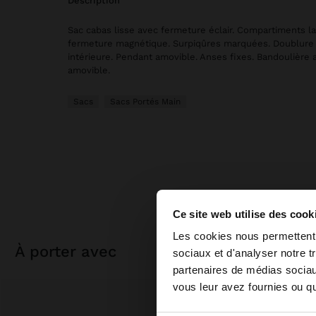
description
Sac cabas lisse avec fermeture éclair. Compartiments l
fermeture magnétique. Surpiqûres marquées. Doublure
intérieure. Pendant amovible. Anses fixes. Bandoulière a
amovible.
Sacs
Sacs Portés Main
Ce site web utilise des cook
bonjour
Les cookies nous permettent d
à porter avec
sociaux et d'analyser notre t
partenaires de médias sociaux
Vous accédez au sit
vous leur avez fournies ou qu'