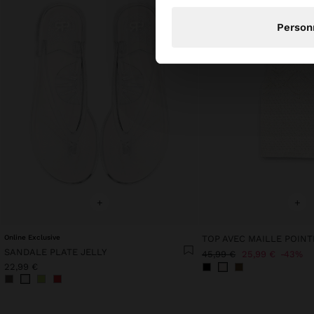
N
Person
+
+
Online Exclusive
TOP AVEC MAILLE POINT
SANDALE PLATE JELLY
45,99 €
25,99 €
43%
22,99 €