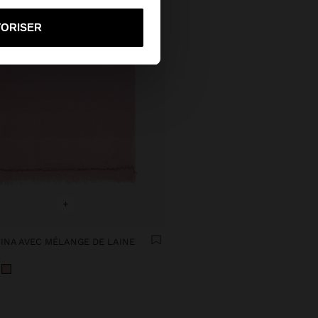
i vers United States
TORISER
+
INA AVEC MÉLANGE DE LAINE
€