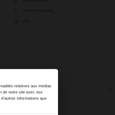
Retours gratuits
Paiement sécurisé
Aide
×
nnalités relatives aux médias
on de notre site avec nos
 d'autres informations que
u United States?