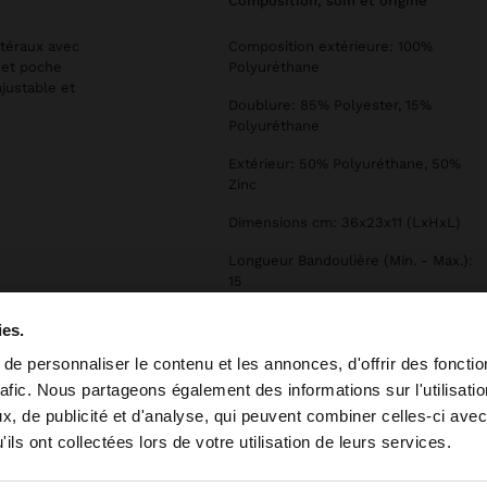
composition, soin et origine
atéraux avec
Composition extérieure: 100%
 et poche
Polyuréthane
justable et
Doublure: 85% Polyester, 15%
Polyuréthane
Extérieur: 50% Polyuréthane, 50%
Zinc
Dimensions cm: 36x23x11 (LxHxL)
Longueur Bandoulière (Min. - Max.):
15
ies.
e personnaliser le contenu et les annonces, d'offrir des fonctio
rafic. Nous partageons également des informations sur l'utilisati
, de publicité et d'analyse, qui peuvent combiner celles-ci avec
e depuis Luxembourg. Voulez-vous parcourir notre site a
ils ont collectées lors de votre utilisation de leurs services.