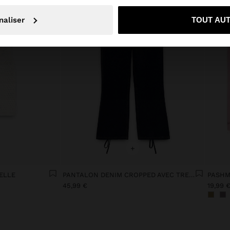
on, je souhaite rester sur Luxembourg
Oui, dirigez-mo
naliser
TOUT AU
+
ELLE
PANTALON DENIM CROPPED AVEC TRESSAGE
PASHM
45,99 €
19,99 