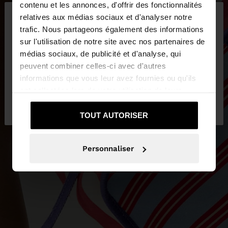
×
contenu et les annonces, d'offrir des fonctionnalités
bonjour
relatives aux médias sociaux et d'analyser notre
trafic. Nous partageons également des informations
sur l'utilisation de notre site avec nos partenaires de
Vous accédez au site depuis Luxembourg. Voulez-
médias sociaux, de publicité et d'analyse, qui
vous parcourir notre site au United States?
peuvent combiner celles-ci avec d'autres
informations que vous leur avez fournies ou qu'ils
ont collectées lors de votre utilisation de leurs
Non, je souhaite rester
Oui, dirigez-moi
services.
sur Luxembourg
vers United States
TOUT AUTORISER
Personnaliser