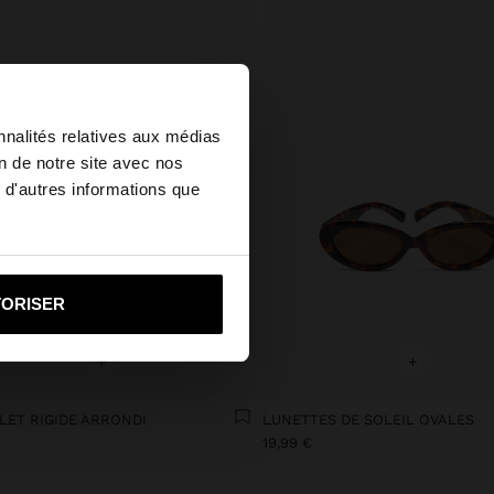
×
nnalités relatives aux médias
on de notre site avec nos
 d'autres informations que
u United States?
i vers United States
TORISER
+
+
LET RIGIDE ARRONDI
LUNETTES DE SOLEIL OVALES
€
19,99 €