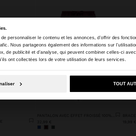
ies.
e personnaliser le contenu et les annonces, d'offrir des fonctio
rafic. Nous partageons également des informations sur l'utilisati
, de publicité et d'analyse, qui peuvent combiner celles-ci avec
e depuis Luxembourg. Voulez-vous parcourir notre site a
ils ont collectées lors de votre utilisation de leurs services.
on, je souhaite rester sur Luxembourg
Oui, dirigez-mo
naliser
TOUT AU
+
PANTALON AVEC EFFET FROISSÉ 100% COTON
BRACE
LE
32,99 €
19,99 