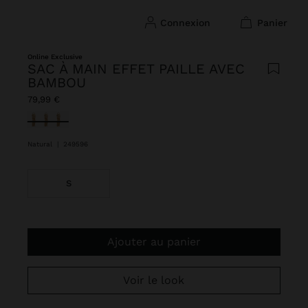
connexion
panier
Online Exclusive
SAC À MAIN EFFET PAILLE AVEC
BAMBOU
79,99 €
sélectionné(s)
Natural
|
249596
S
Ajouter au panier
Voir le look