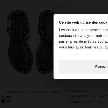
Ce site web utilise des cook
bonjour
Les cookies nous permettent d
sociaux et d'analyser notre t
partenaires de médias sociaux
Vous accédez au sit
vous leur avez fournies ou qu'
N
Person
+
+
SANDALES PLATES EN CUIR BORDÉES AVEC CLOUS
Online Exclusive
TOP HALTER AVEC MAIL
39,99 €
29,99 €
15,99 €
47%