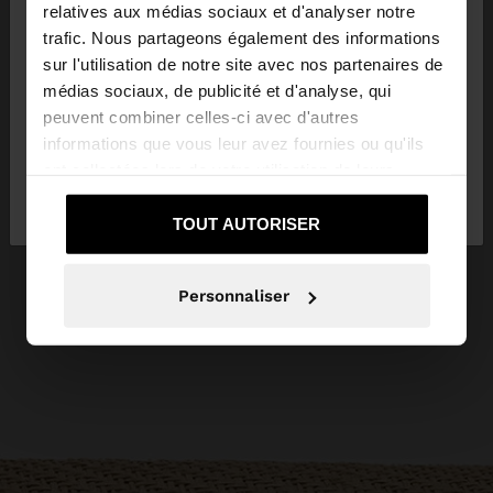
×
bonjour
relatives aux médias sociaux et d'analyser notre
trafic. Nous partageons également des informations
sur l'utilisation de notre site avec nos partenaires de
Vous accédez au site depuis Luxembourg. Voulez-
médias sociaux, de publicité et d'analyse, qui
vous parcourir notre site au United States?
peuvent combiner celles-ci avec d'autres
informations que vous leur avez fournies ou qu'ils
ont collectées lors de votre utilisation de leurs
Non, je souhaite rester
Oui, dirigez-moi
services.
sur Luxembourg
vers United States
TOUT AUTORISER
Personnaliser