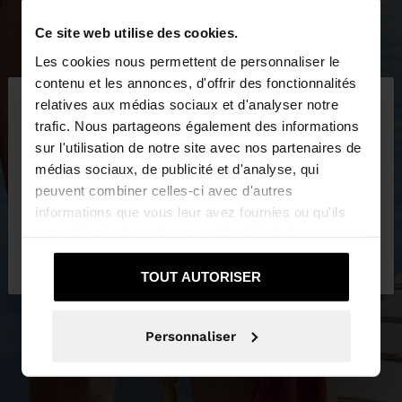
Ce site web utilise des cookies.
Les cookies nous permettent de personnaliser le
×
contenu et les annonces, d'offrir des fonctionnalités
bonjour
relatives aux médias sociaux et d'analyser notre
trafic. Nous partageons également des informations
sur l'utilisation de notre site avec nos partenaires de
Vous accédez au site depuis Luxembourg. Voulez-
médias sociaux, de publicité et d'analyse, qui
vous parcourir notre site au United States?
peuvent combiner celles-ci avec d'autres
informations que vous leur avez fournies ou qu'ils
ont collectées lors de votre utilisation de leurs
Non, je souhaite rester
Oui, dirigez-moi
services.
sur Luxembourg
vers United States
TOUT AUTORISER
Personnaliser