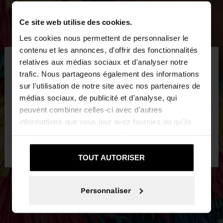
Ce site web utilise des cookies.
Les cookies nous permettent de personnaliser le
×
contenu et les annonces, d'offrir des fonctionnalités
bonjour
relatives aux médias sociaux et d'analyser notre
trafic. Nous partageons également des informations
sur l'utilisation de notre site avec nos partenaires de
Vous accédez au site depuis Luxembourg. Voulez-
médias sociaux, de publicité et d'analyse, qui
vous parcourir notre site au United States?
peuvent combiner celles-ci avec d'autres
informations que vous leur avez fournies ou qu'ils
ont collectées lors de votre utilisation de leurs
Non, je souhaite rester
Oui, dirigez-moi
services.
sur Luxembourg
vers United States
TOUT AUTORISER
Personnaliser