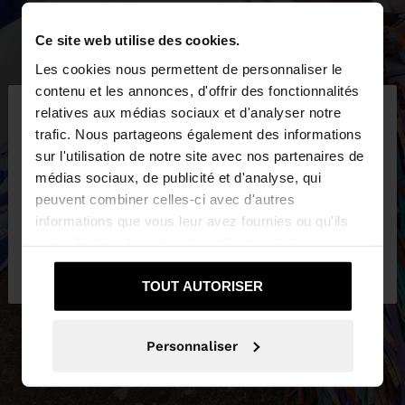
Ce site web utilise des cookies.
Les cookies nous permettent de personnaliser le
×
contenu et les annonces, d'offrir des fonctionnalités
bonjour
relatives aux médias sociaux et d'analyser notre
trafic. Nous partageons également des informations
sur l'utilisation de notre site avec nos partenaires de
Vous accédez au site depuis Luxembourg. Voulez-
médias sociaux, de publicité et d'analyse, qui
vous parcourir notre site au United States?
peuvent combiner celles-ci avec d'autres
informations que vous leur avez fournies ou qu'ils
ont collectées lors de votre utilisation de leurs
Non, je souhaite rester
Oui, dirigez-moi
services.
sur Luxembourg
vers United States
TOUT AUTORISER
Personnaliser