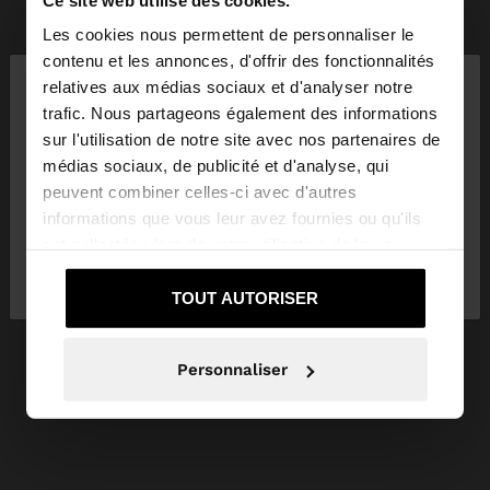
Les cookies nous permettent de personnaliser le
×
contenu et les annonces, d'offrir des fonctionnalités
bonjour
relatives aux médias sociaux et d'analyser notre
trafic. Nous partageons également des informations
sur l'utilisation de notre site avec nos partenaires de
Vous accédez au site depuis Luxembourg. Voulez-
médias sociaux, de publicité et d'analyse, qui
vous parcourir notre site au United States?
peuvent combiner celles-ci avec d'autres
informations que vous leur avez fournies ou qu'ils
ont collectées lors de votre utilisation de leurs
Non, je souhaite rester
Oui, dirigez-moi
services.
sur Luxembourg
vers United States
TOUT AUTORISER
Personnaliser