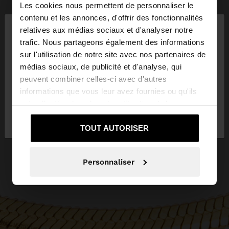
Les cookies nous permettent de personnaliser le
×
contenu et les annonces, d'offrir des fonctionnalités
bonjour
relatives aux médias sociaux et d'analyser notre
trafic. Nous partageons également des informations
sur l'utilisation de notre site avec nos partenaires de
Vous accédez au site depuis Luxembourg. Voulez-
médias sociaux, de publicité et d'analyse, qui
vous parcourir notre site au United States?
peuvent combiner celles-ci avec d'autres
informations que vous leur avez fournies ou qu'ils
ont collectées lors de votre utilisation de leurs
Non, je souhaite rester
Oui, dirigez-moi
services.
sur Luxembourg
vers United States
TOUT AUTORISER
Personnaliser