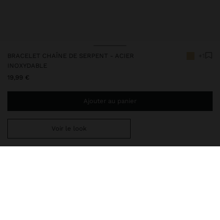
BRACELET CHAÎNE DE SERPENT - ACIER
+1
INOXYDABLE
19,99 €
Ajouter au panier
Voir le look
Ajoutez
39,99 €
au panier et obtenez la livraison gratuite
247842
|
doré
Nos articles en acier inoxydable se distinguent par leur résistance
à l'eau, leur durabilité et leur qualité. Développés avec pour