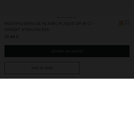
MULTIPULSEIRA DE PÉ AVEC PLAQUÉ OR 18 CT -
ARGENT STERLING 925
35,99 €
Ajouter au panier
Voir le look
Ajoutez
39,99 €
au panier et obtenez la livraison gratuite
247235
|
doré
Cet article en argent présente une apparence élégante et de
haute qualité. Cependant, il est conseillé d’éviter un contact
prolongé avec l’eau afin de préserver son éclat et sa finition
pendant longtemps. Dans notre collection d’articles en argent,