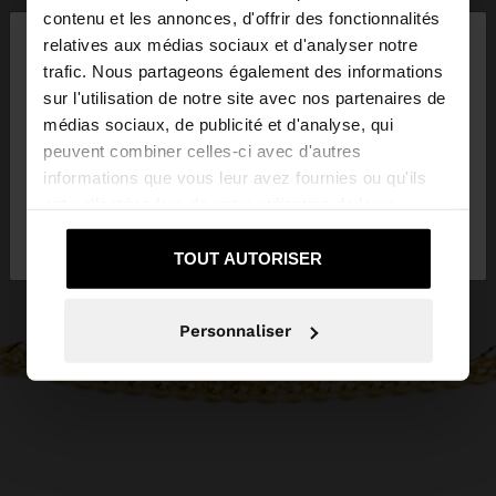
×
contenu et les annonces, d'offrir des fonctionnalités
bonjour
relatives aux médias sociaux et d'analyser notre
trafic. Nous partageons également des informations
sur l'utilisation de notre site avec nos partenaires de
Vous accédez au site depuis Luxembourg. Voulez-
médias sociaux, de publicité et d'analyse, qui
vous parcourir notre site au United States?
peuvent combiner celles-ci avec d'autres
informations que vous leur avez fournies ou qu'ils
ont collectées lors de votre utilisation de leurs
Non, je souhaite rester
Oui, dirigez-moi
services.
sur Luxembourg
vers United States
TOUT AUTORISER
Personnaliser