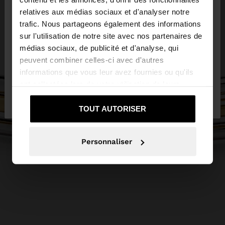
×
bonjour
relatives aux médias sociaux et d'analyser notre
trafic. Nous partageons également des informations
sur l'utilisation de notre site avec nos partenaires de
Vous accédez au site depuis Luxembourg. Voulez-
médias sociaux, de publicité et d'analyse, qui
vous parcourir notre site au United States?
peuvent combiner celles-ci avec d'autres
informations que vous leur avez fournies ou qu'ils
ont collectées lors de votre utilisation de leurs
Non, je souhaite rester
Oui, dirigez-moi
services.
sur Luxembourg
vers United States
TOUT AUTORISER
Personnaliser