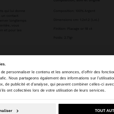
composition, soin et origine
ats qui lui donne
Composition: 100% Argent
, un contact
Dimensions cm: 1.2x1.2 (LxL)
nserver longtemps
rgentée, vous
Finition: Placage or 18 ct
en et pour les
Poids: 2.71gr
ies.
e personnaliser le contenu et les annonces, d'offrir des fonctio
rafic. Nous partageons également des informations sur l'utilisati
, de publicité et d'analyse, qui peuvent combiner celles-ci avec
e depuis Luxembourg. Voulez-vous parcourir notre site a
ils ont collectées lors de votre utilisation de leurs services.
on, je souhaite rester sur Luxembourg
Oui, dirigez-mo
naliser
TOUT AU