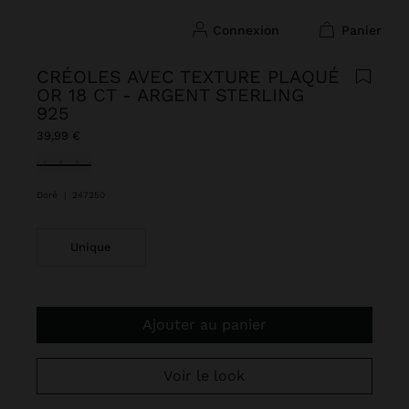
connexion
panier
CRÉOLES AVEC TEXTURE PLAQUÉ
OR 18 CT - ARGENT STERLING
925
39,99 €
sélectionné(s)
Doré
|
247250
Unique
Ajouter au panier
Voir le look