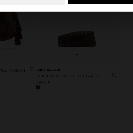
+
SAC SHOPPER EN CUIR AVEC POMPONS ANSE INTÉGRÉE
Online Exclusive
CHAPEAU PILLBOX EFFET PAILLE
29,99 €