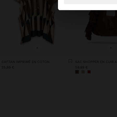
+
+
CAFTAN IMPRIMÉ EN COTON
25,99 €
59,99 €