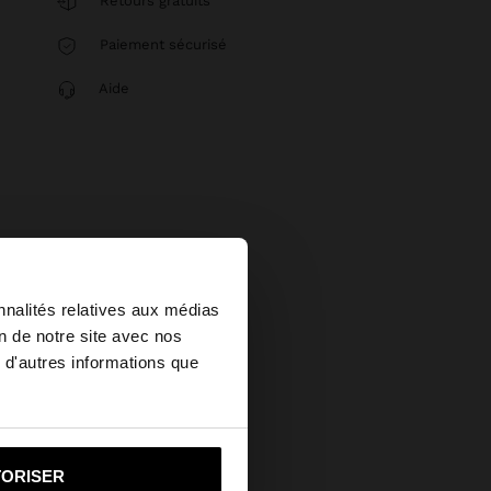
Retours gratuits
Paiement sécurisé
Aide
×
nnalités relatives aux médias
on de notre site avec nos
 d'autres informations que
u United States?
i vers United States
TORISER