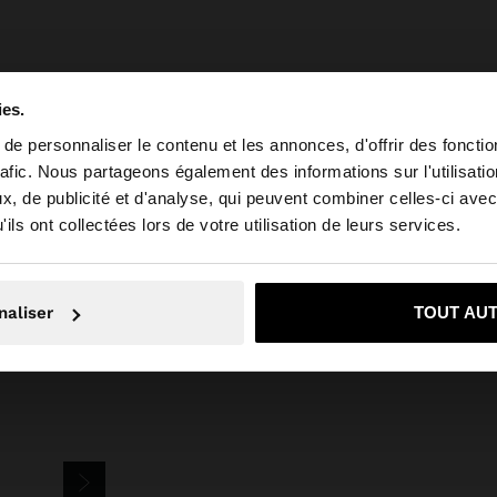
ies.
e personnaliser le contenu et les annonces, d'offrir des fonctio
rafic. Nous partageons également des informations sur l'utilisati
, de publicité et d'analyse, qui peuvent combiner celles-ci avec
e depuis Luxembourg. Voulez-vous parcourir notre site a
ils ont collectées lors de votre utilisation de leurs services.
rie
Acier Inoxydable
Boucles d’oreilles
boucles d'oreilles doubles -
on, je souhaite rester sur Luxembourg
Oui, dirigez-mo
naliser
TOUT AU
ETTER