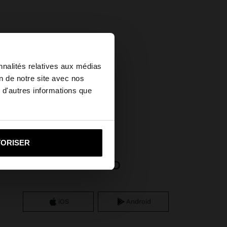
×
nnalités relatives aux médias
on de notre site avec nos
 d'autres informations que
u United States?
 acier inoxydable
i vers United States
TORISER
APP DOWNLOAD
iOS
Android