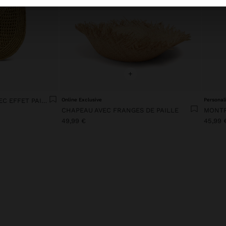
+
SAC À MAIN ARRONDI AVEC EFFET PAILLE M
Online Exclusive
Personal
CHAPEAU AVEC FRANGES DE PAILLE
49,99 €
45,99 