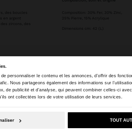
composition, soin et origine
rs, des boucles
Composition: 30% Fer, 30% Zinc,
ns en argent
25% Pierre, 15% Acrylique
 des zircons, des
Dimensions cm: 42 (L)
ies.
e personnaliser le contenu et les annonces, d'offrir des fonctio
rafic. Nous partageons également des informations sur l'utilisati
, de publicité et d'analyse, qui peuvent combiner celles-ci avec
e depuis Luxembourg. Voulez-vous parcourir notre site a
ils ont collectées lors de votre utilisation de leurs services.
on, je souhaite rester sur Luxembourg
Oui, dirigez-mo
naliser
TOUT AU