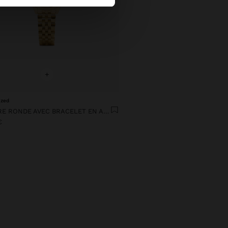
+
ized
MONTRE RONDE AVEC BRACELET EN ACIER INOXYDABLE
€