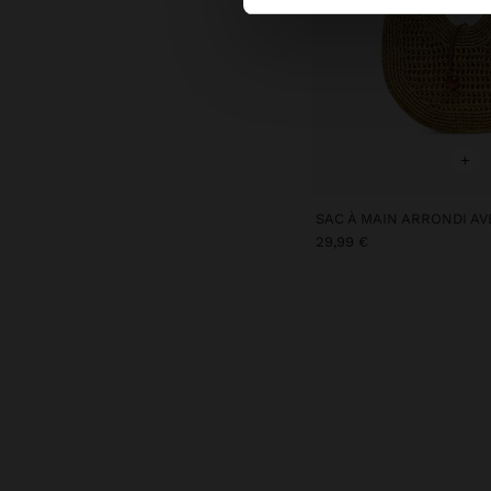
+
29,99 €