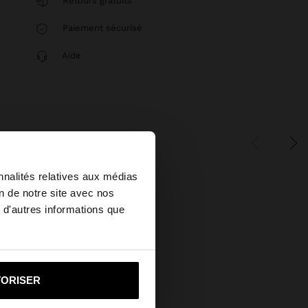
Retours gratuits
Paiement sécurisé
Aide
×
nnalités relatives aux médias
on de notre site avec nos
 d'autres informations que
u United States?
i vers United States
TORISER