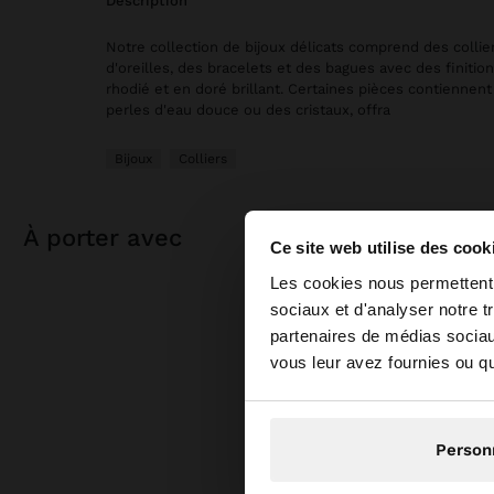
description
Notre collection de bijoux délicats comprend des collie
d'oreilles, des bracelets et des bagues avec des finitio
rhodié et en doré brillant. Certaines pièces contiennent
perles d'eau douce ou des cristaux, offra
Bijoux
Colliers
à porter avec
Ce site web utilise des cook
bonjour
Les cookies nous permettent d
sociaux et d'analyser notre t
partenaires de médias sociaux
Vous accédez au sit
vous leur avez fournies ou qu'
N
Person