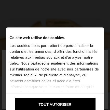
Ce site web utilise des cookies.
Les cookies nous permettent de personnaliser le
×
contenu et les annonces, d'offrir des fonctionnalités
bonjour
relatives aux médias sociaux et d'analyser notre
trafic. Nous partageons également des informations
sur l'utilisation de notre site avec nos partenaires de
Vous accédez au site depuis Luxembourg. Voulez-
médias sociaux, de publicité et d'analyse, qui
vous parcourir notre site au United States?
peuvent combiner celles-ci avec d'autres
informations que vous leur avez fournies ou qu'ils
ont collectées lors de votre utilisation de leurs
Non, je souhaite rester
Oui, dirigez-moi
services.
sur Luxembourg
vers United States
TOUT AUTORISER