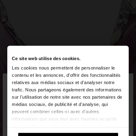
Ce site web utilise des cookies.
Les cookies nous permettent de personnaliser le
×
contenu et les annonces, d'offrir des fonctionnalités
bonjour
relatives aux médias sociaux et d'analyser notre
trafic. Nous partageons également des informations
sur l'utilisation de notre site avec nos partenaires de
Vous accédez au site depuis Luxembourg. Voulez-
médias sociaux, de publicité et d'analyse, qui
vous parcourir notre site au United States?
peuvent combiner celles-ci avec d'autres
informations que vous leur avez fournies ou qu'ils
ont collectées lors de votre utilisation de leurs
Non, je souhaite rester
Oui, dirigez-moi
services.