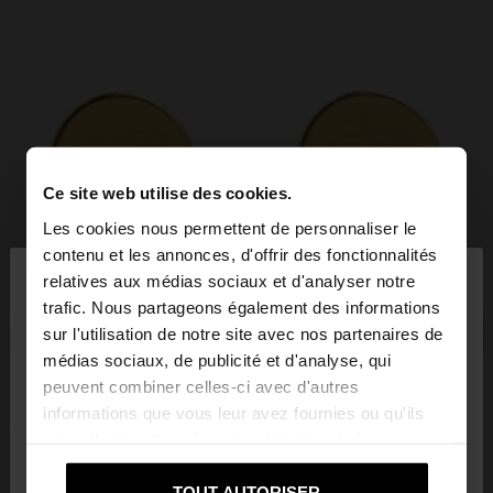
Ce site web utilise des cookies.
Les cookies nous permettent de personnaliser le
×
contenu et les annonces, d'offrir des fonctionnalités
bonjour
relatives aux médias sociaux et d'analyser notre
trafic. Nous partageons également des informations
sur l'utilisation de notre site avec nos partenaires de
Vous accédez au site depuis Luxembourg. Voulez-
médias sociaux, de publicité et d'analyse, qui
vous parcourir notre site au United States?
peuvent combiner celles-ci avec d'autres
informations que vous leur avez fournies ou qu'ils
ont collectées lors de votre utilisation de leurs
Non, je souhaite rester
Oui, dirigez-moi
services.
sur Luxembourg
vers United States
TOUT AUTORISER