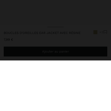
+2
BOUCLES D'OREILLES EAR JACKET AVEC RÉSINE
7,99 €
Ajouter au panier
Ajoutez
39,99 €
au panier et obtenez la livraison gratuite
237397
|
vert
Boucles d'oreilles courtes style ear jacket avec verre. Forme
circulaire. Bord métallique. Finition dorée.
Bijoux
Boucles d'Oreilles