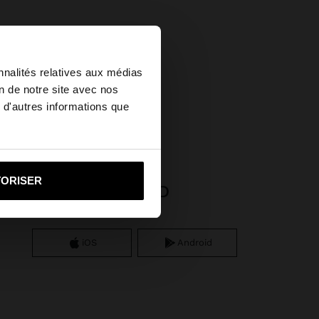
×
nnalités relatives aux médias
on de notre site avec nos
 d'autres informations que
u United States?
i vers United States
TORISER
APP DOWNLOAD
iOS
Android