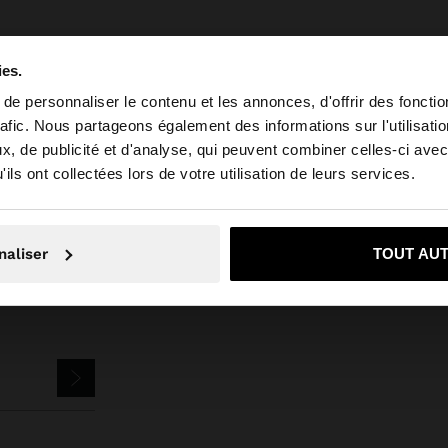
ies.
e personnaliser le contenu et les annonces, d'offrir des fonctio
rafic. Nous partageons également des informations sur l'utilisati
Parfois
Bijoux
Boucles d'Oreilles
boucles d'oreilles demi-fleur
, de publicité et d'analyse, qui peuvent combiner celles-ci avec
e depuis Luxembourg. Voulez-vous parcourir notre site a
ils ont collectées lors de votre utilisation de leurs services.
on, je souhaite rester sur Luxembourg
Oui, dirigez-mo
naliser
TOUT AU
ETTER