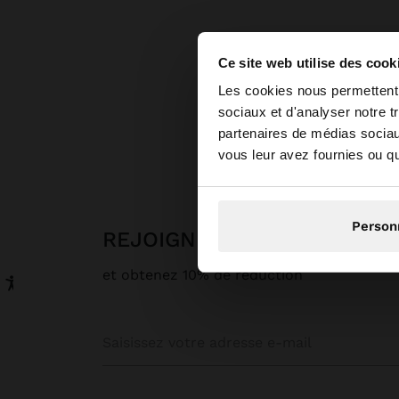
Ce site web utilise des cook
bonjour
Les cookies nous permettent d
sociaux et d'analyser notre t
partenaires de médias sociaux
Vous accédez au sit
vous leur avez fournies ou qu'
N
Person
REJOIGNEZ NOTRE NEWSL
et obtenez 10% de réduction