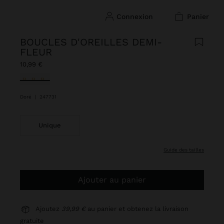
connexion
panier
BOUCLES D'OREILLES DEMI-
FLEUR
10,99 €
sélectionné(s)
Doré
|
247731
Unique
guide des tailles
Ajouter au panier
Ajoutez
39,99 €
au panier et obtenez la livraison
gratuite