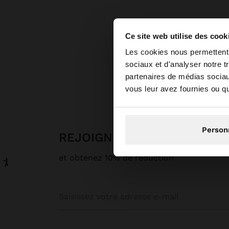
Ce site web utilise des cook
bonjour
Les cookies nous permettent d
sociaux et d'analyser notre t
Parfois
partenaires de médias sociaux
Vous accédez au sit
vous leur avez fournies ou qu'
N
Person
REJOIGNEZ NOTRE NEWSL
et obtenez 10% de réduction