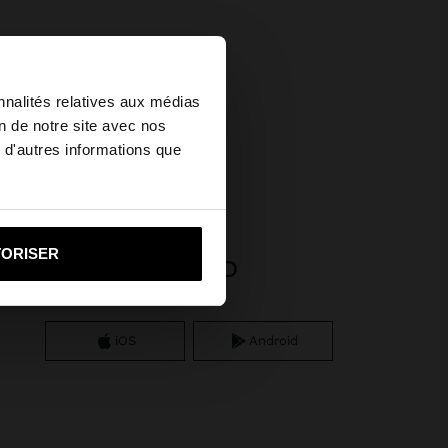
×
nnalités relatives aux médias
on de notre site avec nos
coquillages
 d'autres informations que
u United States?
i vers United States
TORISER
APP DOWNLOAD
iOS
Android