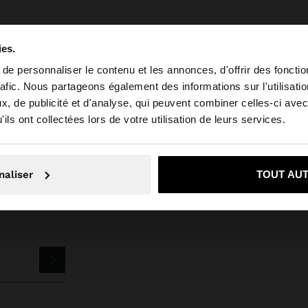
ies.
e personnaliser le contenu et les annonces, d'offrir des fonctio
rafic. Nous partageons également des informations sur l'utilisati
Bijoux
Boucles d'Oreilles
boucles d'oreilles anneaux entrelacés avec 
, de publicité et d'analyse, qui peuvent combiner celles-ci avec
e depuis Luxembourg. Voulez-vous parcourir notre site a
ils ont collectées lors de votre utilisation de leurs services.
on, je souhaite rester sur Luxembourg
Oui, dirigez-mo
naliser
TOUT AU
ETTER