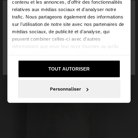
×
contenu et les annonces, d'offrir des fonctionnalités
bonjour
relatives aux médias sociaux et d'analyser notre
trafic. Nous partageons également des informations
sur l'utilisation de notre site avec nos partenaires de
Vous accédez au site depuis Luxembourg. Voulez-
médias sociaux, de publicité et d'analyse, qui
vous parcourir notre site au United States?
peuvent combiner celles-ci avec d'autres
informations que vous leur avez fournies ou qu'ils
ont collectées lors de votre utilisation de leurs
Non, je souhaite rester
Oui, dirigez-moi
services.
sur Luxembourg
vers United States
TOUT AUTORISER
Personnaliser