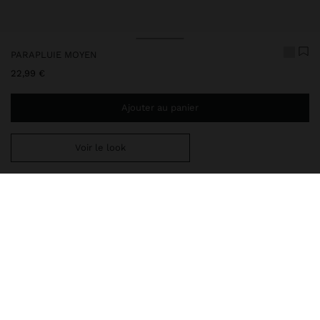
PARAPLUIE MOYEN
22,99 €
Ajouter au panier
Voir le look
Ajoutez
39,99 €
au panier et obtenez la livraison gratuite
241945
|
gris
Notre gamme de parapluies offre des tailles et des designs variés
: petits, moyens et grands, unis ou imprimés, avec des manches
courts ou longs. Ils se distinguent par des couleurs modernes,
sans oublier des options plus sobres et élégantes. Tous allient
style, protection et durabilité. Trouvez l'idéal, que ce soit pour des