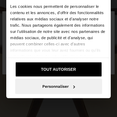
Les cookies nous permettent de personnaliser le
×
contenu et les annonces, d'offrir des fonctionnalités
bonjour
relatives aux médias sociaux et d'analyser notre
trafic. Nous partageons également des informations
sur l'utilisation de notre site avec nos partenaires de
Vous accédez au site depuis Luxembourg. Voulez-
médias sociaux, de publicité et d'analyse, qui
vous parcourir notre site au United States?
peuvent combiner celles-ci avec d'autres
informations que vous leur avez fournies ou qu'ils
ont collectées lors de votre utilisation de leurs
Non, je souhaite rester
Oui, dirigez-moi
services.
sur Luxembourg
vers United States
TOUT AUTORISER
Personnaliser