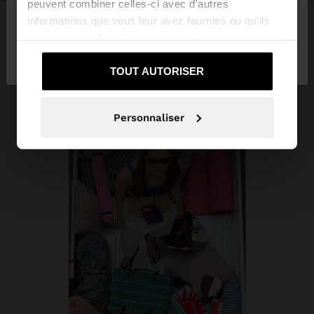
peuvent combiner celles-ci avec d'autres
informations que vous leur avez fournies ou qu'ils
ont collectées lors de votre utilisation de leurs
Non, je souhaite
Oui, dirigez-moi vers
services.
rester sur Lebanon
United States
TOUT AUTORISER
Personnaliser