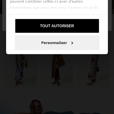
peuvent combiner celles-ci avec d'autres
informations que vous leur avez fournies ou qu'ils
ont collectées lors de votre utilisation de leurs
Non, je souhaite
Oui, dirigez-moi vers
services.
rester sur Lebanon
United States
TOUT AUTORISER
Personnaliser