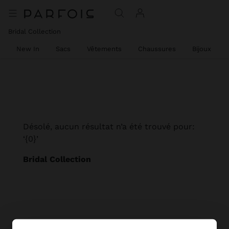
Bridal Collection
New In
Sacs
Vêtements
Chaussures
Bijoux
Désolé, aucun résultat n’a été trouvé pour:
‘{0}’
Bridal Collection