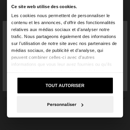
Ce site web utilise des cookies.
Parfois
bridal collection
Les cookies nous permettent de personnaliser le
×
contenu et les annonces, d'offrir des fonctionnalités
bonjour
relatives aux médias sociaux et d'analyser notre
trafic. Nous partageons également des informations
sur l'utilisation de notre site avec nos partenaires de
Vous accédez au site depuis Lebanon. Voulez-vous
REJOIGNEZ NOTRE NEWSLETTER
médias sociaux, de publicité et d'analyse, qui
parcourir notre site au United States?
peuvent combiner celles-ci avec d'autres
et obtenez 10% de réduction
informations que vous leur avez fournies ou qu'ils
ont collectées lors de votre utilisation de leurs
Non, je souhaite
Oui, dirigez-moi vers
services.
rester sur Lebanon
United States
TOUT AUTORISER
OBTENIR DE L’AIDE
Personnaliser
TENDANCES