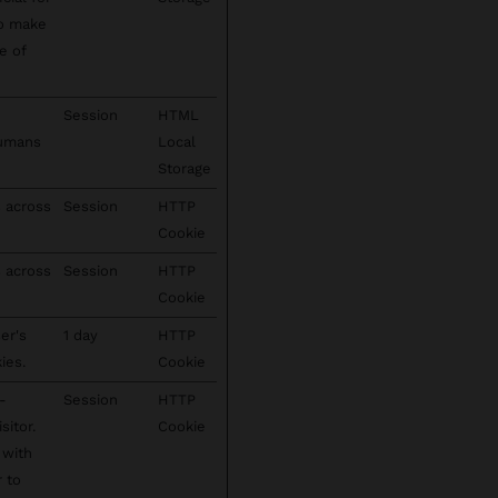
to make
e of
Session
HTML
humans
Local
Storage
s across
Session
HTTP
Cookie
s across
Session
HTTP
Cookie
er's
1 day
HTTP
ies.
Cookie
-
Session
HTTP
sitor.
Cookie
 with
r to