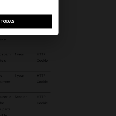
s
Storage
secure
vame a United States
bsite.
R TODAS
 has
Persistent
Indexe
s,
dDB
ence
ct spam
1 year
HTTP
te's
Cookie
ie
1 year
HTTP
current
Cookie
user is
Session
HTTP
the
Cookie
e parts
sible,