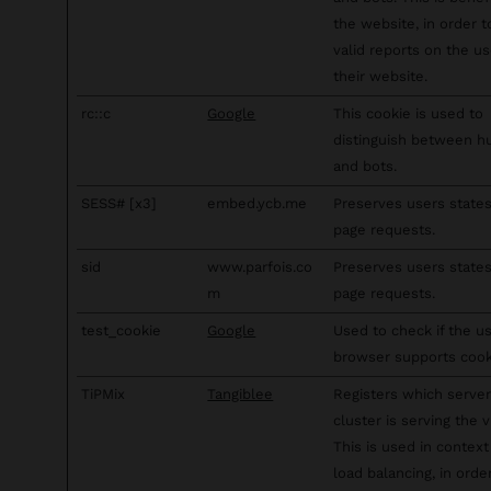
the website, in order 
valid reports on the us
their website.
rc::c
Google
This cookie is used to
distinguish between 
and bots.
SESS# [x3]
embed.ycb.me
Preserves users state
page requests.
sid
www.parfois.co
Preserves users state
m
page requests.
test_cookie
Google
Used to check if the us
browser supports cook
TiPMix
Tangiblee
Registers which server
cluster is serving the vi
This is used in context
load balancing, in orde