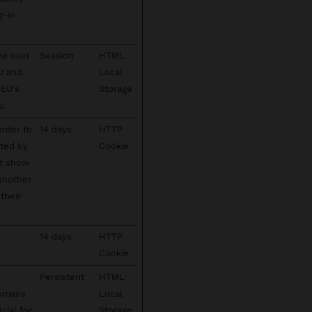
g-in
he user
Session
HTML
EU and
Local
 EU's
Storage
s.
order to
14 days
HTTP
cted by
Cookie
't show
 another
their
14 days
HTTP
Cookie
Persistent
HTML
humans
Local
cial for
Storage