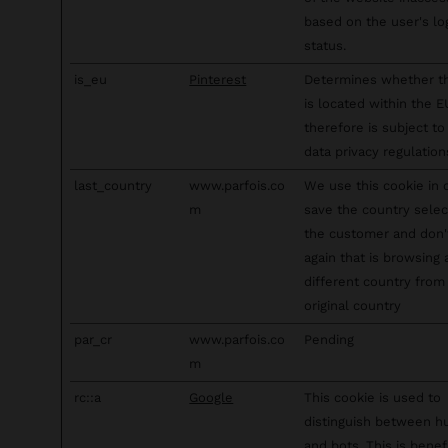
based on the user's lo
status.
is_eu
Pinterest
Determines whether t
is located within the 
therefore is subject to
data privacy regulation
last_country
www.parfois.co
We use this cookie in 
m
save the country sele
the customer and don
again that is browsing
different country from 
original country
par_cr
www.parfois.co
Pending
m
rc::a
Google
This cookie is used to
distinguish between 
and bots. This is benefi