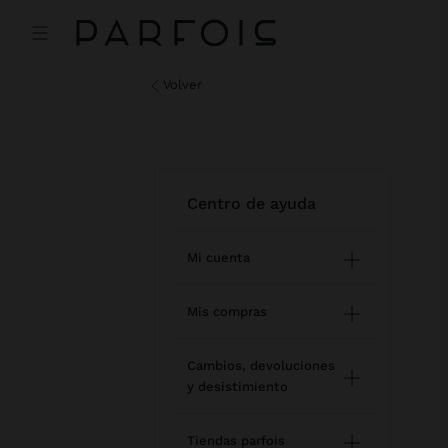
volver
centro de ayuda
Mi cuenta
Registro e inicio de sesión
Mis compras
Gestión de mi perfil
Comprar online
Cambios, devoluciones
y desistimiento
Newsletter
Estado de mi pedido
Cómo devolver / desistir
Mis favoritos
Tiendas parfois
Modificar un pedido online