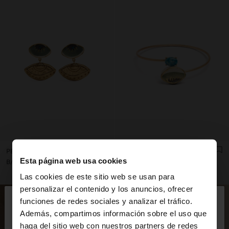
PENDIENTES OJOS CON CERÁMICA
PULSERA CRUZADA CON PIEDRA Y CERÁMICA
Esta página web usa cookies
B/. 14,95
B/. 24,95
Las cookies de este sitio web se usan para
×
personalizar el contenido y los anuncios, ofrecer
hola
funciones de redes sociales y analizar el tráfico.
Además, compartimos información sobre el uso que
haga del sitio web con nuestros partners de redes
Estás accediendo a la web de Panama. ¿Quieres ir