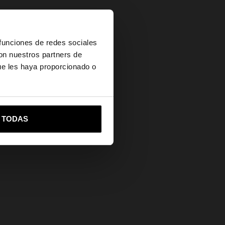
×
 funciones de redes sociales
lo
con nuestros partners de
ue les haya proporcionado o
vos.
vame a United States
R TODAS
n
tilo
no
illo