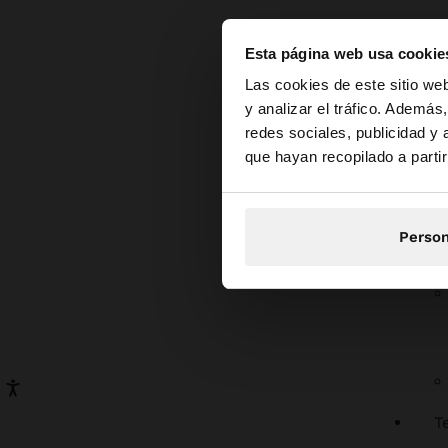
Esta página web usa cookie
hola
Las cookies de este sitio we
Los
c
corto
y analizar el tráfico. Ademá
perfe
redes sociales, publicidad y
Estás accediendo a 
aport
que hayan recopilado a parti
Su ve
reuni
Tambi
Person
elega
nues
Guí
El ac
graci
se ox
T
sin r