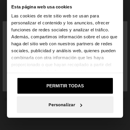
Esta página web usa cookies
Parfois
Ropa
Vestidos
ver todo
Las cookies de este sitio web se usan para
×
personalizar el contenido y los anuncios, ofrecer
hola
funciones de redes sociales y analizar el tráfico.
Además, compartimos información sobre el uso que
haga del sitio web con nuestros partners de redes
Estás accediendo a la web de Panama. ¿Quieres ir
ÚNETE A NUESTRA NEWSLETTER
sociales, publicidad y análisis web, quienes pueden
a la web de United States?
combinarla con otra información que les haya
y obtén un 10% de descuento
proporcionado o que hayan recopilado a partir del
uso que haya hecho de sus servicios.
No, continuar en la web
Sí, llévame a
de Panama
United States
PERMITIR TODAS
OBTENER AYUDA
Personalizar
TENDENCIAS