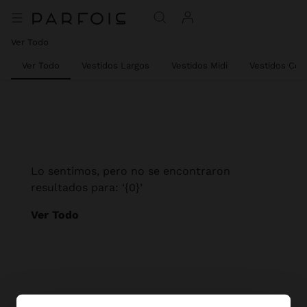
Ver Todo
Ver Todo
Vestidos Largos
Vestidos Midi
Vestidos Cor
Lo sentimos, pero no se encontraron
resultados para: ‘{0}’
Ver Todo