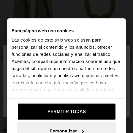
Esta página web usa cookies
Las cookies de este sitio web se usan para
×
personalizar el contenido y los anuncios, ofrecer
hola
zapatos
bisutería
funciones de redes sociales y analizar el tráfico.
Además, compartimos información sobre el uso que
haga del sitio web con nuestros partners de redes
Estás accediendo a la web de Mexico. ¿Quieres ir a
sociales, publicidad y análisis web, quienes pueden
la web de United States?
combinarla con otra información que les haya
PUEDE INTERESARTE
proporcionado o que hayan recopilado a partir del
Novedades
Bolsos
uso que haya hecho de sus servicios.
No, continuar en la web
Sí, llévame a
Ropa
Bisutería
de Mexico
United States
Zapatos
Carteras
PERMITIR TODAS
Relojes
Personalizables
Accesorios
Personalizar