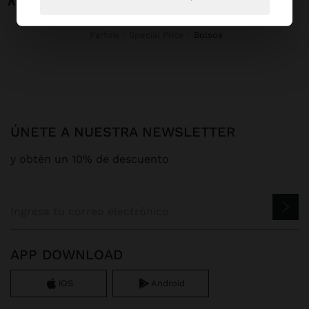
Parfois
Special Price
bolsos
ÚNETE A NUESTRA NEWSLETTER
y obtén un 10% de descuento
APP DOWNLOAD
iOS
Android