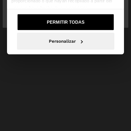
proporcionado o que hayan recopilado a partir del
uso que haya hecho de sus servicios.
No, continuar en la web
Sí, llévame a
de Mexico
United States
PERMITIR TODAS
Personalizar