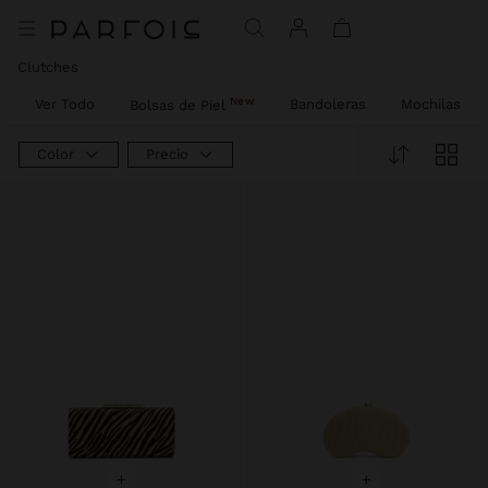
Precio rebajado de
A
Precio rebajado de
A
Precio rebajado de
A
Precio rebajado de
A
Precio rebajado de
A
Clutches
New
Ver Todo
Bandoleras
Mochilas
Bolsas de Piel
Color
Precio
+
+