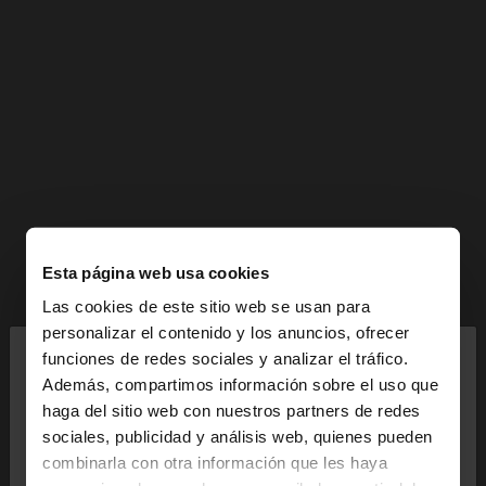
Esta página web usa cookies
Las cookies de este sitio web se usan para
×
personalizar el contenido y los anuncios, ofrecer
hola
funciones de redes sociales y analizar el tráfico.
Además, compartimos información sobre el uso que
haga del sitio web con nuestros partners de redes
Estás accediendo a la web de Mexico. ¿Quieres ir a
sociales, publicidad y análisis web, quienes pueden
la web de United States?
combinarla con otra información que les haya