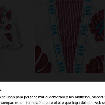
s
composición, cuidado y origen
b se usan para personalizar el contenido y los anuncios, ofrecer
s, compartimos información sobre el uso que haga del sitio web 
, que le confieren
Forro: 100% Algodón