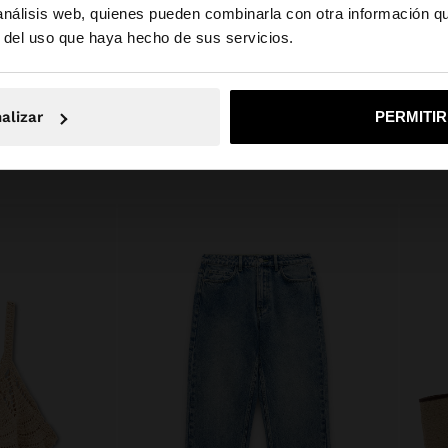
godón. El corte
 análisis web, quienes pueden combinarla con otra información q
la web de Guatemala. ¿Quieres ir a la web de United Stat
Composición: 100% Algodón
en la cintura,
r del uso que haya hecho de sus servicios.
y versátil.
No, continuar en la web de Guatemala
Sí, llé
alizar
PERMITI