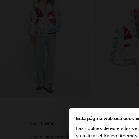
Esta página web usa cookie
descripción
hola
Las cookies de este sitio we
y analizar el tráfico. Ademá
Kimono con bordados de inspiración floral en contraste