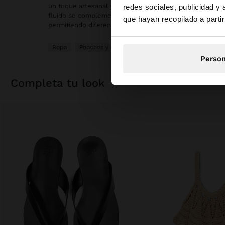
un toque artesanal y distinto. Confeccionado en 100% al
redes sociales, publicidad y
Estás accediendo a 
fluido se complementa con mangas largas y un cinturón 
que hayan recopilado a parti
permitiendo diferentes formas de uso. Una prenda ligera 
Ropa
Ponchos y Kimonos
Person
completa tu look