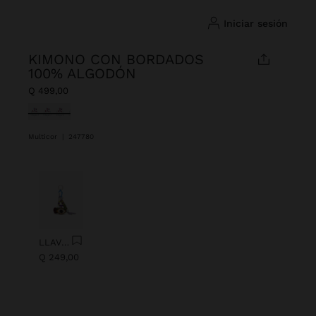
iniciar sesión
KIMONO CON BORDADOS
100% ALGODÓN
Q 499,00
Seleccionado
Multicor
|
247780
Anterior
Next
LLAVERO CHARM OJO CON ABALORIOS
Q 249,00