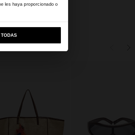
ue les haya proporcionado o
es?
vame a United States
R TODAS