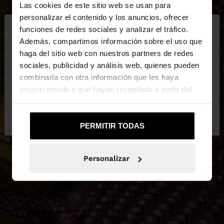
Las cookies de este sitio web se usan para
×
personalizar el contenido y los anuncios, ofrecer
hola
funciones de redes sociales y analizar el tráfico.
Además, compartimos información sobre el uso que
haga del sitio web con nuestros partners de redes
Estás accediendo a la web de Guatemala. ¿Quieres
sociales, publicidad y análisis web, quienes pueden
ir a la web de United States?
combinarla con otra información que les haya
proporcionado o que hayan recopilado a partir del
uso que haya hecho de sus servicios.
No, continuar en la web
Sí, llévame a
de Guatemala
United States
PERMITIR TODAS
Personalizar